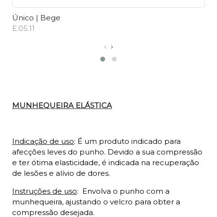
Único | Bege
Ú
E.05.11
E.
‹
›
Descrição
MUNHEQUEIRA ELÁSTICA
Indicação de uso
: É um produto indicado para
afecções leves do punho. Devido a sua compressão
e ter ótima elasticidade, é indicada na recuperação
de lesões e alívio de dores.
Instruções de uso
:
Envolva o punho com a
munhequeira, ajustando o velcro para obter a
compressão desejada.