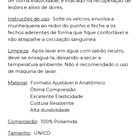
ter ótima elasticidade, é indicado na recuperação de
lesões e alívio de dores.
Instruções de uso
:
Solte os velcros, envolva a
munhequeira ao redor do punho e feche a os
fechos aderentes de forma que fique confortável e
não atrapalhe a circulação sanguínea.
Limpeza
:
Após lavar em água com sabão neutro,
deve-se enxaguá-la, deixando-a secar a
temperatura ambiente. Não é recomendado o uso
de máquina de lavar.
Material
:
Formato Ajustável e Anatômico
Ótima Compressão
Excelente Elasticidade
Costura Resistente
Alta durabilidade
Composição
:
100% Poliamida
Tamanho
:
ÚNICO