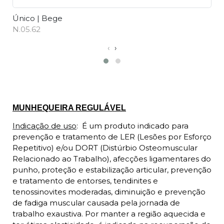
Único | Bege
Ú
N.05.62
N
‹
›
Descrição
MUNHEQUEIRA REGULÁVEL
Indicação de uso
:
É um produto indicado para
prevenção e tratamento de LER (Lesões por Esforço
Repetitivo) e/ou DORT (Distúrbio Osteomuscular
Relacionado ao Trabalho), afecções ligamentares do
punho, proteção e estabilização articular, prevenção
e tratamento de entorses, tendinites e
tenossinovites moderadas, diminuição e prevenção
de fadiga muscular causada pela jornada de
trabalho exaustiva. Por manter a região aquecida e