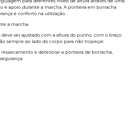
regulagem para diferentes níveis de altura através de uma
íbrio e apoio durante a marcha. A ponteira em borracha
ança e conforto na utilização.
nte a marcha.
 deve ser ajustado com a altura do punho, com o braço
tão sempre ao lado do corpo para não tropeçar.
r ressecamento e deteriorar a ponteira de borracha,
 segurança.