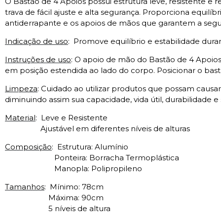
O Bastão de 4 Apoios possui estrutura leve, resistente e 
trava de fácil ajuste e alta segurança. Proporciona equil
antiderrapante e os apoios de mãos que garantem a segur
Indicação de uso
:
Promove equilíbrio e estabilidade dura
Instruções de uso
: O apoio de mão do Bastão de 4 Apoios
em posição estendida ao lado do corpo. Posicionar o bas
Limpeza
: Cuidado ao utilizar produtos que possam causa
diminuindo assim sua capacidade, vida útil, durabilidade e
Material
:
Leve e Resistente
Ajustável em diferentes níveis de alturas
Composição
:
Estrutura: Alumínio
Ponteira: Borracha Termoplástica
Manopla: Polipropileno
Tamanhos
:
Mínimo: 78cm
Máxima: 90cm
5
níveis de altura