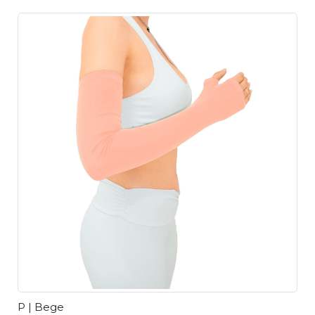
P | Bege
M